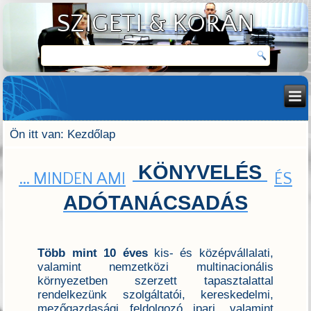
SZIGETI & KORÁN
Ön itt van:
Kezdőlap
KÖNYVELÉS
...
MINDEN AMI
ÉS
ADÓTANÁCSADÁS
Több mint 10 éves
kis- és középvállalati,
valamint nemzetközi multinacionális
környezetben szerzett tapasztalattal
rendelkezünk szolgáltatói, kereskedelmi,
mezőgazdasági feldolgozó ipari, valamint