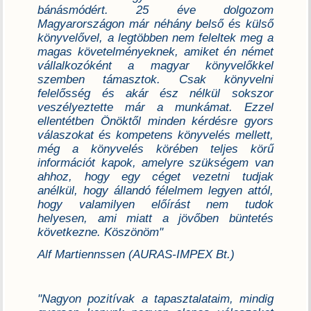
bánásmódért. 25 éve dolgozom
Magyarországon már néhány belső és külső
könyvelővel, a legtöbben nem feleltek meg a
magas követelményeknek, amiket én német
vállalkozóként a magyar könyvelőkkel
szemben támasztok. Csak könyvelni
felelősség és akár ész nélkül sokszor
veszélyeztette már a munkámat. Ezzel
ellentétben Önöktől minden kérdésre gyors
válaszokat és kompetens könyvelés mellett,
még a könyvelés körében teljes körű
információt kapok, amelyre szükségem van
ahhoz, hogy egy céget vezetni tudjak
anélkül, hogy állandó félelmem legyen attól,
hogy valamilyen előírást nem tudok
helyesen, ami miatt a jövőben büntetés
következne. Köszönöm"
Alf Martiennssen (AURAS-IMPEX Bt.)
"Nagyon pozitívak a tapasztalataim, mindig