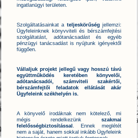
ingatlanügyi területen.
Szolgáltatásainkat a
teljeskörűség
jellemzi:
Ügyfeleinknek könyvviteli és bérszámfejtési
szolgáltatást, adótanácsadást és egyéb
pénzügyi tanácsadást is nyújtunk igényektől
függően.
Vállaljuk projekt jellegű vagy hosszú távú
együttműködés keretében könyvelői,
adótanácsadói, számviteli szakértői,
bérszámfejtői feladatok ellátását akár
Ügyfeleink székhelyén is.
A könyvelő irodáknak nem kötelező, mi
mégis rendelkezünk
szakmai
felelősségbiztosítással
. Ennek meglétét
nem a saját, hanem sokkal inkább Ügyfeleink