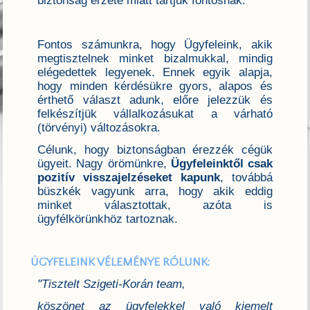
biztonság érzete miatt tartjuk fontosnak.
Fontos számunkra, hogy Ügyfeleink, akik
megtisztelnek minket bizalmukkal, mindig
elégedettek legyenek. Ennek egyik alapja,
hogy minden kérdésükre gyors, alapos és
érthető választ adunk, előre jelezzük és
felkészítjük vállalkozásukat a várható
(törvényi) változásokra.
Célunk, hogy biztonságban érezzék cégük
ügyeit. Nagy örömünkre,
Ügyfeleinktől csak
pozitív visszajelzéseket kapunk
, továbbá
büszkék vagyunk arra, hogy akik eddig
minket választottak, azóta is
ügyfélkörünkhöz tartoznak.
ÜGYFELEINK VÉLEMÉNYE RÓLUNK:
"Tisztelt Szigeti-Korán team,
köszönet az ügyfelekkel való kiemelt